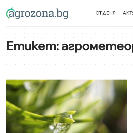
ОТ ДЕНЯ
АКТ
Етикет:
агрометеор