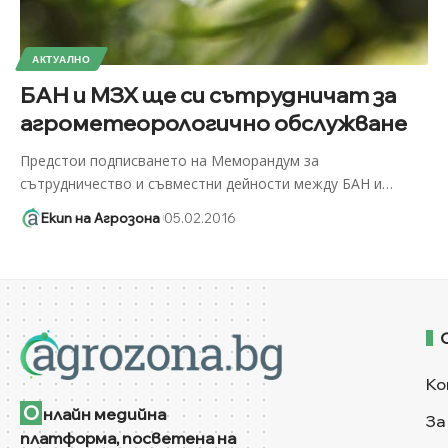
АКТУАЛНО
БАН и МЗХ ще си сътрудничат за
агрометеорологично обслужване
Предстои подписването на Меморандум за
сътрудничество и съвместни дейности между БАН и
…
Екип на Агрозона
05.02.2016
Ко
О
нлайн медийна
За
платформа, посветена на