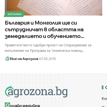
АКТУАЛНО
България и Монголия ще си
сътрудничат в областта на
земеделието и обучението...
Правителството одобри проект на Споразумение за
изпълнение на Програма за техническа помощ
…
Екип на Агрозона
07.05.2015
Ко
О
нлайн медийна