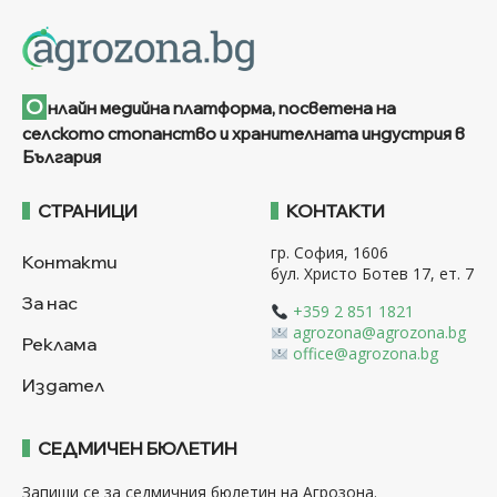
О
нлайн медийна платформа, посветена на
селското стопанство и хранителната индустрия в
България
СТРАНИЦИ
КОНТАКТИ
гр. София, 1606
Контакти
бул. Христо Ботев 17, ет. 7
За нас
+359 2 851 1821
agrozona@agrozona.bg
Реклама
office@agrozona.bg
Издател
СЕДМИЧЕН БЮЛЕТИН
Запиши се за седмичния бюлетин на Агрозона.