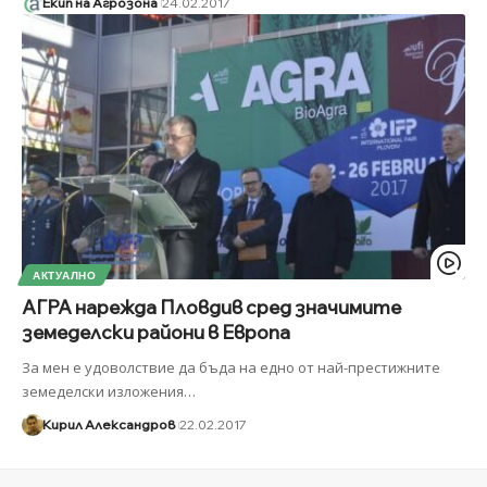
Екип на Агрозона
24.02.2017
АКТУАЛНО
АГРА нарежда Пловдив сред значимите
земеделски райони в Европа
За мен е удоволствие да бъда на едно от най-престижните
земеделски изложения
…
Кирил Александров
22.02.2017