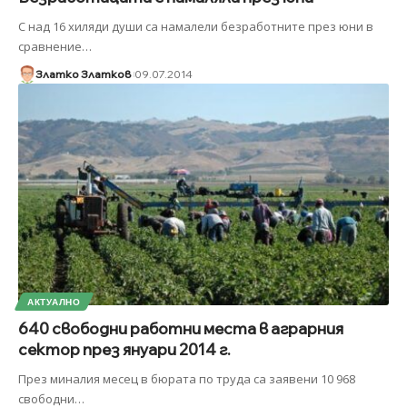
С над 16 хиляди души са намалели безработните през юни в
сравнение
…
Златко Златков
09.07.2014
АКТУАЛНО
640 свободни работни места в аграрния
сектор през януари 2014 г.
През миналия месец в бюрата по труда са заявени 10 968
свободни
…