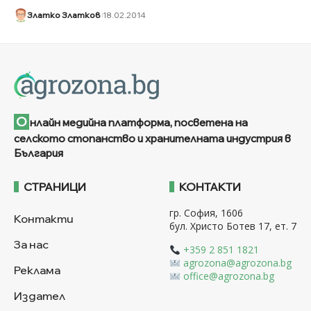
Златко Златков
18.02.2014
О
нлайн медийна платформа, посветена на
селското стопанство и хранителната индустрия в
България
СТРАНИЦИ
КОНТАКТИ
гр. София, 1606
Контакти
бул. Христо Ботев 17, ет. 7
За нас
+359 2 851 1821
agrozona@agrozona.bg
Реклама
office@agrozona.bg
Издател