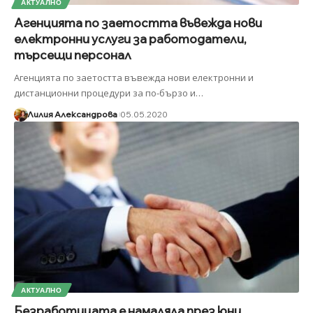
АКТУАЛНО
Агенцията по заетостта въвежда нови
електронни услуги за работодатели,
търсещи персонал
Агенцията по заетостта въвежда нови електронни и
дистанционни процедури за по-бързо и
…
Лилия Александрова
05.05.2020
АКТУАЛНО
Безработицата e намаляла през юни