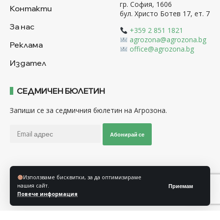
гр. София, 1606
Контакти
бул. Христо Ботев 17, ет. 7
За нас
+359 2 851 1821
agrozona@agrozona.bg
Реклама
office@agrozona.bg
Издател
СЕДМИЧЕН БЮЛЕТИН
Запиши се за седмичния бюлетин на Агрозона.
Абонирай се
Последвайте ни
Използваме бисквитки, за да оптимизираме
нашия сайт.
Приемам
Повече информация
Общи условия
Политика за използване на “Бисквитки”
Политика за защита на личните данни