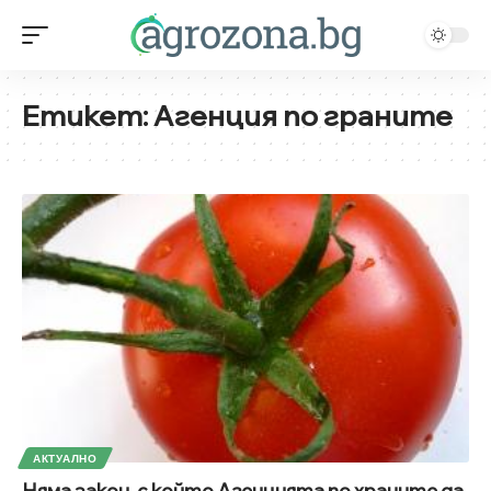
Етикет:
Агенция по граните
АКТУАЛНО
Няма закон, с който Агенцията по храните да