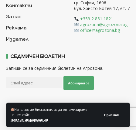
гр. София, 1606
Контакти
бул. Христо Ботев 17, ет. 7
За нас
+359 2 851 1821
agrozona@agrozona.bg
Реклама
office@agrozona.bg
Издател
СЕДМИЧЕН БЮЛЕТИН
Запиши се за седмичния бюлетин на Агрозона.
Абонирай се
Последвайте ни
Използваме бисквитки, за да оптимизираме
нашия сайт.
Приемам
Повече информация
Общи условия
Политика за използване на “Бисквитки”
Политика за защита на личните данни