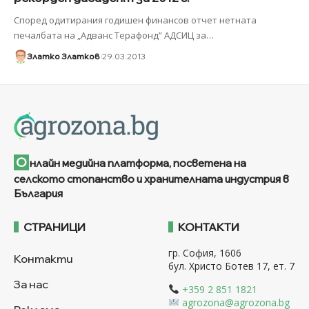
Според одитирания годишен финансов отчет нетната
печалбата на „Адванс Терафонд” АДСИЦ за
…
Златко Златков
29.03.2013
О
нлайн медийна платформа, посветена на
селското стопанство и хранителната индустрия в
България
СТРАНИЦИ
КОНТАКТИ
гр. София, 1606
Контакти
бул. Христо Ботев 17, ет. 7
За нас
+359 2 851 1821
agrozona@agrozona.bg