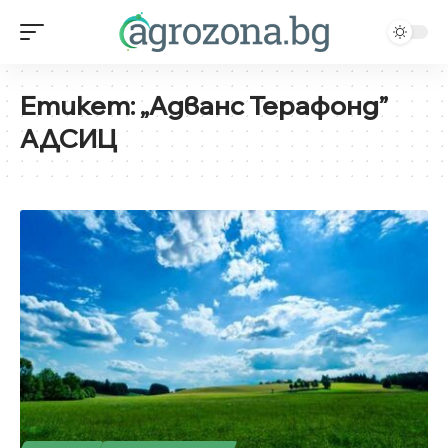
Етикет:
„Адванс Терафонд”
АДСИЦ