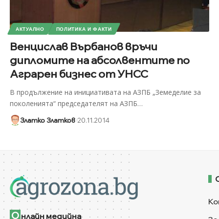
АКТУАЛНО
ПОЛИТИКА И ФАКТИ
Венцислав Върбанов връчи
дипломите на абсолвентите по
Аграрен бизнес от УНСС
В продължение на инициативата на АЗПБ „Земеделие за
поколенията“ председателят на АЗПБ
…
Златко Златков
20.11.2014
Ко
О
нлайн медийна