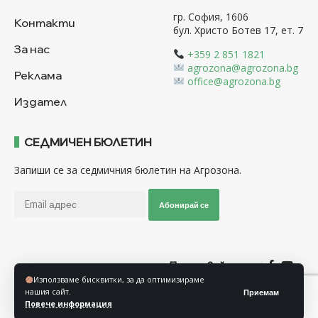
гр. София, 1606
Контакти
бул. Христо Ботев 17, ет. 7
За нас
+359 2 851 1821
agrozona@agrozona.bg
Реклама
office@agrozona.bg
Издател
СЕДМИЧЕН БЮЛЕТИН
Запиши се за седмичния бюлетин на Агрозона.
Абонирай се
Последвайте ни
Използваме бисквитки, за да оптимизираме
нашия сайт.
Приемам
Общи условия
Политика за използване на “Бисквитки”
Повече информация