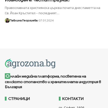
Православната християнска църква почита днес паметта на
Св. Йоан Кръстител – последният
…
Павлина Георгиева
07.01.2024
О
нлайн медийна платформа, посветена на
селското стопанство и хранителната индустрия в
България
СТРАНИЦИ
КОНТАКТИ
гр. София, 1606