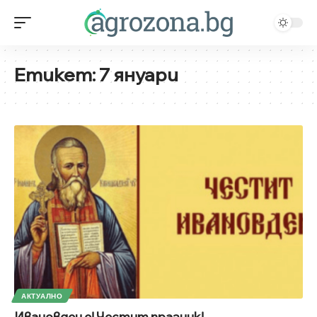
Етикет:
7 януари
АКТУАЛНО
Ивановден е! Честит празник!