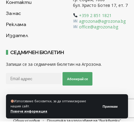
Контакти
бул. Христо Ботев 17, ет. 7
За нас
+359 2 851 1821
agrozona@agrozona.bg
Реклама
office@agrozona.bg
Издател
СЕДМИЧЕН БЮЛЕТИН
Запиши се за седмичния бюлетин на Агрозона.
Абонирай се
Използваме бисквитки, за да оптимизираме
Последвайте ни
нашия сайт.
Приемам
Повече информация
Общи условия
Политика за използване на “Бисквитки”
Политика за защита на личните данни