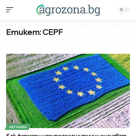
Етикет:
CEPF
АКТУАЛНО
Как фермери и природозащитници оценяват