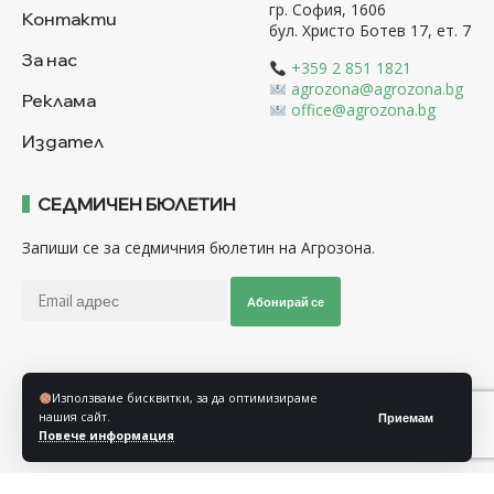
гр. София, 1606
Контакти
бул. Христо Ботев 17, ет. 7
За нас
+359 2 851 1821
agrozona@agrozona.bg
Реклама
office@agrozona.bg
Издател
СЕДМИЧЕН БЮЛЕТИН
Запиши се за седмичния бюлетин на Агрозона.
Абонирай се
Последвайте ни
Използваме бисквитки, за да оптимизираме
нашия сайт.
Приемам
Повече информация
Общи условия
Политика за използване на “Бисквитки”
Политика за защита на личните данни