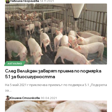
Павлина Георгиева
14.11.2021
АКТУАЛНО
След Великден заварят приема по подмярка
5.1 за биосигурността
На 5 май 2021 г приключва приемът по подмярка 5.1 „Подкрепа
за
…
Юлиана Стоичкова
30.04.2021