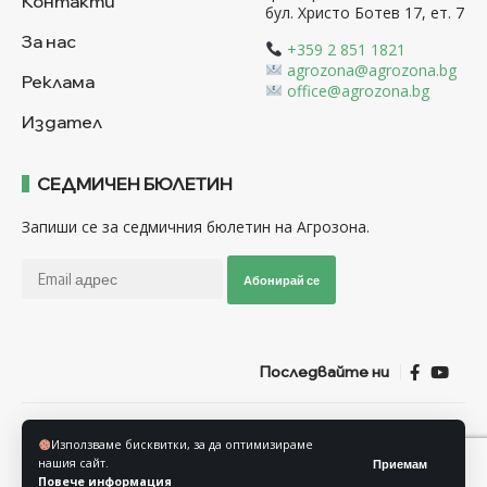
Контакти
бул. Христо Ботев 17, ет. 7
За нас
+359 2 851 1821
agrozona@agrozona.bg
Реклама
office@agrozona.bg
Издател
СЕДМИЧЕН БЮЛЕТИН
Запиши се за седмичния бюлетин на Агрозона.
Абонирай се
Последвайте ни
Общи условия
Политика за използване на “Бисквитки”
Използваме бисквитки, за да оптимизираме
Политика за защита на личните данни
нашия сайт.
Приемам
Повече информация