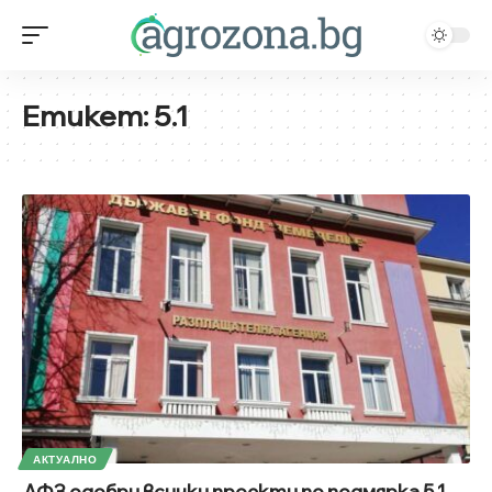
Етикет:
5.1
АКТУАЛНО
ДФЗ одобри всички проекти по подмярка 5.1