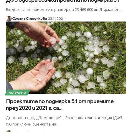
Бюджетът по приема е в размер на 23 469 600 лв Държавен
…
Юлиана Стоичкова
23.11.2021
АКТУАЛНО
Проектите по подмярка 5.1 от приемите
през 2020 и 2021 г. са...
Държавен фонд „Земеделие“ – Разплащателна агенция (ДФЗ –
РА) приключи оценките на
…