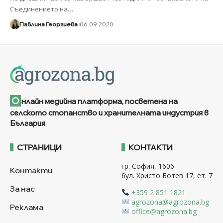
Съединението на
…
Павлина Георгиева
06.09.2020
О
нлайн медийна платформа, посветена на
селското стопанство и хранителната индустрия в
България
СТРАНИЦИ
КОНТАКТИ
гр. София, 1606
Контакти
бул. Христо Ботев 17, ет. 7
За нас
+359 2 851 1821
agrozona@agrozona.bg
Реклама
office@agrozona.bg