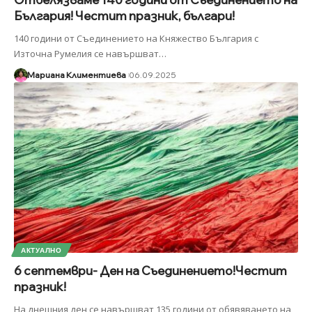
България! Честит празник, българи!
140 години от Съединението на Княжество България с
Източна Румелия се навършват
…
Мариана Климентиева
06.09.2025
АКТУАЛНО
6 септември- Ден на Съединението!Честит
празник!
На днешния ден се навършват 135 години от обявяването на