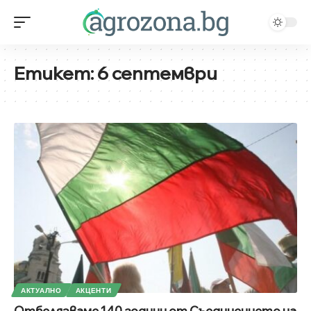
Етикет:
6 септември
АКТУАЛНО
АКЦЕНТИ
Отбелязваме 140 години от Съединението на