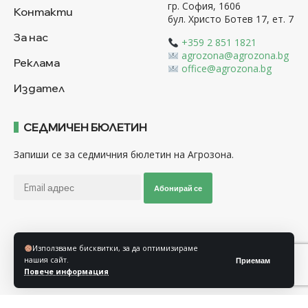
гр. София, 1606
Контакти
бул. Христо Ботев 17, ет. 7
За нас
+359 2 851 1821
agrozona@agrozona.bg
Реклама
office@agrozona.bg
Издател
СЕДМИЧЕН БЮЛЕТИН
Запиши се за седмичния бюлетин на Агрозона.
Абонирай се
Последвайте ни
Използваме бисквитки, за да оптимизираме
нашия сайт.
Приемам
Повече информация
Общи условия
Политика за използване на “Бисквитки”
Политика за защита на личните данни