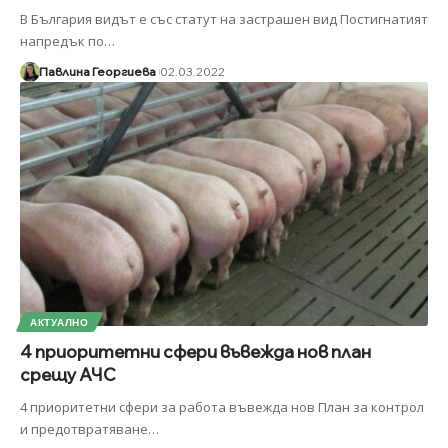
В България видът е със статут на застрашен вид Постигнатият
напредък по
…
Павлина Георгиева
02.03.2022
АКТУАЛНО
4 приоритетни сфери въвежда нов план
срещу АЧС
4 приоритетни сфери за работа въвежда нов План за контрол
и предотвратяване
…