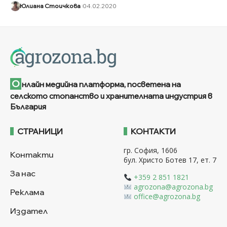
Юлиана Стоичкова
04.02.2020
О
нлайн медийна платформа, посветена на
селското стопанство и хранителната индустрия в
България
СТРАНИЦИ
КОНТАКТИ
гр. София, 1606
Контакти
бул. Христо Ботев 17, ет. 7
За нас
+359 2 851 1821
agrozona@agrozona.bg
Реклама
office@agrozona.bg
Издател