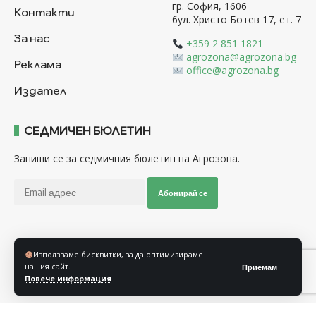
гр. София, 1606
Контакти
бул. Христо Ботев 17, ет. 7
За нас
+359 2 851 1821
agrozona@agrozona.bg
Реклама
office@agrozona.bg
Издател
СЕДМИЧЕН БЮЛЕТИН
Запиши се за седмичния бюлетин на Агрозона.
Абонирай се
Последвайте ни
Използваме бисквитки, за да оптимизираме
нашия сайт.
Приемам
Повече информация
Общи условия
Политика за използване на “Бисквитки”
Политика за защита на личните данни