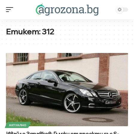
Етикет:
312
АКТУАЛНО
Ивайло Здравков: Гъмжи от проекти със S-