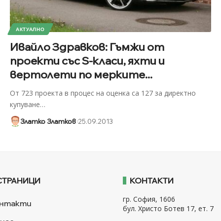
АКТУАЛНО
Ивайло Здравков: Гъмжи от
проекти със S-класи, яхти и
вертолети по мерките...
От 723 проекта в процес на оценка са 127 за директно
купуване
…
Златко Златков
25.09.2013
СТРАНИЦИ
КОНТАКТИ
гр. София, 1606
нтакти
бул. Христо Ботев 17, ет. 7