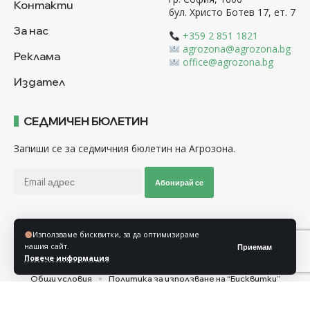
Контакти
бул. Христо Ботев 17, ет. 7
За нас
+359 2 851 1821
agrozona@agrozona.bg
Реклама
office@agrozona.bg
Издател
СЕДМИЧЕН БЮЛЕТИН
Запиши се за седмичния бюлетин на Агрозона.
Абонирай се
Използваме бисквитки, за да оптимизираме
Последвайте ни
нашия сайт.
Приемам
Повече информация
Общи условия
Политика за използване на “Бисквитки”
Политика за защита на личните данни