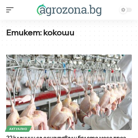
Етикет:
кокоши
АКТУАЛНО
22 кланици са осигурявали бялото месо през