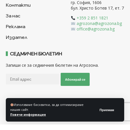
гр. София, 1606
Контакти
бул. Христо Ботев 17, ет. 7
За нас
+359 2 851 1821
agrozona@agrozona.bg
Реклама
office@agrozona.bg
Издател
СЕДМИЧЕН БЮЛЕТИН
Запиши се за седмичния бюлетин на Агрозона.
Абонирай се
Последвайте ни
Използваме бисквитки, за да оптимизираме
нашия сайт.
Приемам
Повече информация
Общи условия
Политика за използване на “Бисквитки”
Политика за защита на личните данни