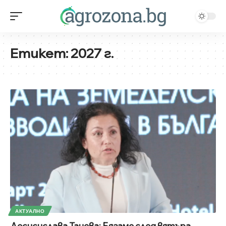
Етикет:
2027 г.
АКТУАЛНО
Десисислава Танева: Бягаме след вятъра,