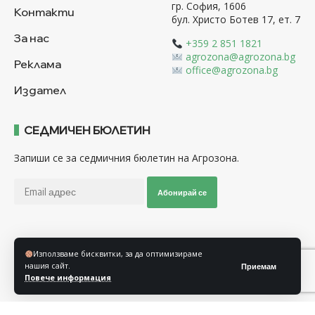
гр. София, 1606
Контакти
бул. Христо Ботев 17, ет. 7
За нас
+359 2 851 1821
agrozona@agrozona.bg
Реклама
office@agrozona.bg
Издател
СЕДМИЧЕН БЮЛЕТИН
Запиши се за седмичния бюлетин на Агрозона.
Абонирай се
Последвайте ни
Използваме бисквитки, за да оптимизираме
нашия сайт.
Приемам
Повече информация
Общи условия
Политика за използване на “Бисквитки”
Политика за защита на личните данни