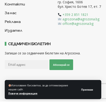
гр. София, 1606
Контакти
бул. Христо Ботев 17, ет. 7
За нас
+359 2 851 1821
agrozona@agrozona.bg
Реклама
office@agrozona.bg
Издател
СЕДМИЧЕН БЮЛЕТИН
Запиши се за седмичния бюлетин на Агрозона.
Абонирай се
Последвайте ни
Използваме бисквитки, за да оптимизираме
нашия сайт.
Приемам
Повече информация
Общи условия
Политика за използване на “Бисквитки”
Политика за защита на личните данни