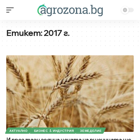
Етикет:
2017 г.
АКТУАЛНО
БИЗНЕС & ИНДУСТРИЯ
ЗЕМЕДЕЛИЕ
И през тази година цената на пшеницата ще