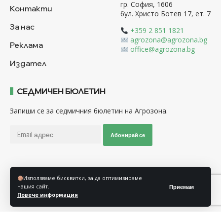
гр. София, 1606
Контакти
бул. Христо Ботев 17, ет. 7
За нас
+359 2 851 1821
agrozona@agrozona.bg
Реклама
office@agrozona.bg
Издател
СЕДМИЧЕН БЮЛЕТИН
Запиши се за седмичния бюлетин на Агрозона.
Абонирай се
Последвайте ни
Използваме бисквитки, за да оптимизираме
нашия сайт.
Приемам
Повече информация
Общи условия
Политика за използване на “Бисквитки”
Политика за защита на личните данни