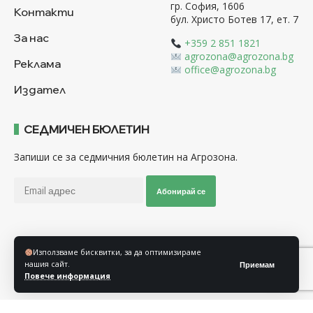
гр. София, 1606
Контакти
бул. Христо Ботев 17, ет. 7
За нас
+359 2 851 1821
agrozona@agrozona.bg
Реклама
office@agrozona.bg
Издател
СЕДМИЧЕН БЮЛЕТИН
Запиши се за седмичния бюлетин на Агрозона.
Абонирай се
Последвайте ни
Използваме бисквитки, за да оптимизираме
нашия сайт.
Приемам
Повече информация
Общи условия
Политика за използване на “Бисквитки”
Политика за защита на личните данни