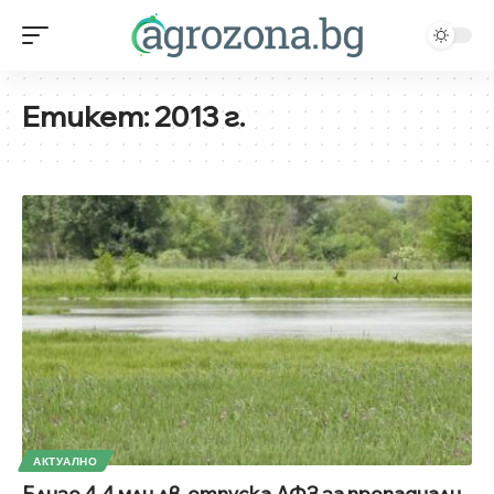
Етикет:
2013 г.
АКТУАЛНО
Близо 4,4 млн.лв. отпуска ДФЗ за пропаднали