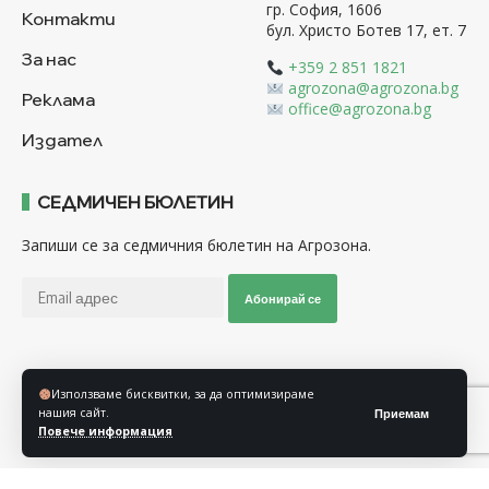
гр. София, 1606
Контакти
бул. Христо Ботев 17, ет. 7
За нас
+359 2 851 1821
agrozona@agrozona.bg
Реклама
office@agrozona.bg
Издател
СЕДМИЧЕН БЮЛЕТИН
Запиши се за седмичния бюлетин на Агрозона.
Абонирай се
Последвайте ни
Използваме бисквитки, за да оптимизираме
нашия сайт.
Приемам
Повече информация
Общи условия
Политика за използване на “Бисквитки”
Политика за защита на личните данни