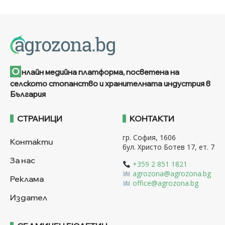
О
нлайн медийна платформа, посветена на
селското стопанство и хранителната индустрия в
България
СТРАНИЦИ
КОНТАКТИ
гр. София, 1606
Контакти
бул. Христо Ботев 17, ет. 7
За нас
+359 2 851 1821
agrozona@agrozona.bg
Реклама
office@agrozona.bg
Издател