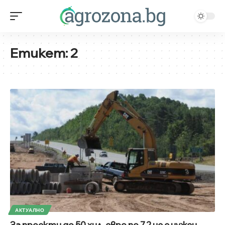
Етикет:
2
АКТУАЛНО
За проекти до 50 хил. евро по 7,2 не е нужен