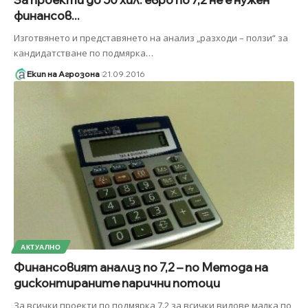
финансов...
Изготвянето и представянето на анализ „разходи – ползи“ за
кандидатстване по подмярка
…
Екип на Агрозона
21.09.2016
АКТУАЛНО
Финансовият анализ по 7,2 – по Метода на
дисконтираните парични потоци
За всички проекти по подмярка 7.2 за всички видове малка по