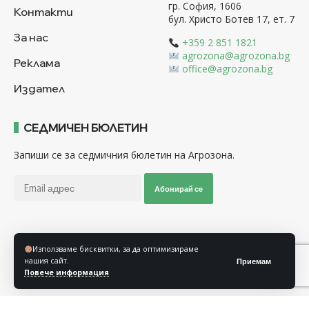
гр. София, 1606
Контакти
бул. Христо Ботев 17, ет. 7
За нас
+359 2 851 1821
agrozona@agrozona.bg
Реклама
office@agrozona.bg
Издател
СЕДМИЧЕН БЮЛЕТИН
Запиши се за седмичния бюлетин на Агрозона.
Абонирай се
Последвайте ни
Използваме бисквитки, за да оптимизираме
нашия сайт.
Приемам
Повече информация
Общи условия
Политика за използване на “Бисквитки”
Политика за защита на личните данни