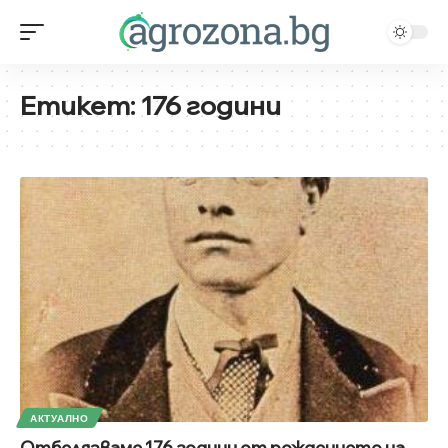
Етикет:
176 години
АКТУАЛНО
Отбелязваме 176 години от рождението на