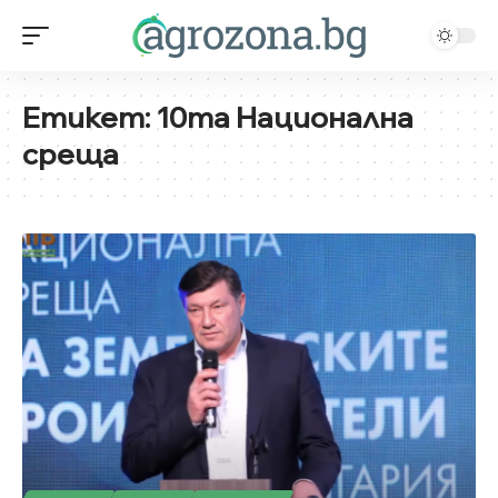
Етикет:
10та Национална
среща