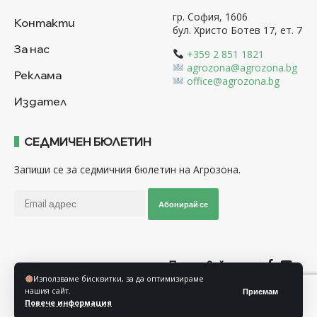
гр. София, 1606
Контакти
бул. Христо Ботев 17, ет. 7
За нас
+359 2 851 1821
agrozona@agrozona.bg
Реклама
office@agrozona.bg
Издател
СЕДМИЧЕН БЮЛЕТИН
Запиши се за седмичния бюлетин на Агрозона.
Абонирай се
Последвайте ни
Използваме бисквитки, за да оптимизираме
нашия сайт.
Приемам
Общи условия
Политика за използване на “Бисквитки”
Повече информация