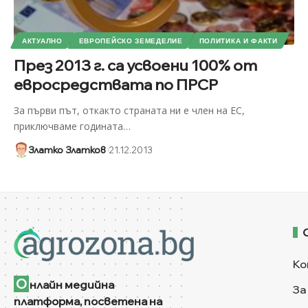
АКТУАЛНО
ЕВРОПЕЙСКО ЗЕМЕДЕЛИЕ
ПОЛИТИКА И ФАКТИ
През 2013 г. са усвоени 100% от
евросредствата по ПРСР
За първи път, откакто страната ни е член на ЕС,
приключваме годината
…
Златко Златков
21.12.2013
Ко
О
нлайн медийна
За
платформа, посветена на