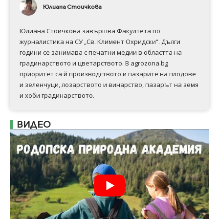
Юлиана Стоичкова
Юлиана Стоичкова завършва Факултета по
журналистика на СУ „Св. Климент Охридски“. Дълги
години се занимава с печатни медии в областта на
градинарството и цветарството. В agrozona.bg
приоритет са й производството и пазарите на плодове
и зеленчуци, лозарството и винарство, пазарът на земя
и хоби градинарството.
ВИДЕО