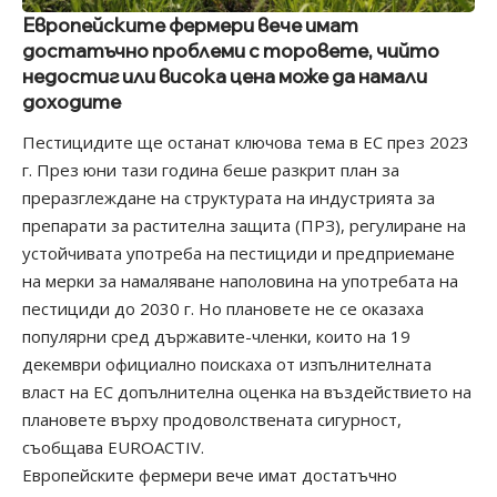
Европейските фермери вече имат
достатъчно проблеми с торовете, чийто
недостиг или висока цена може да намали
доходите
Пестицидите ще останат ключова тема в ЕС през 2023
г. През юни тази година беше разкрит план за
преразглеждане на структурата на индустрията за
препарати за растителна защита (ПРЗ), регулиране на
устойчивата употреба на пестициди и предприемане
на мерки за намаляване наполовина на употребата на
пестициди до 2030 г. Но плановете не се оказаха
популярни сред държавите-членки, които на 19
декември официално поискаха от изпълнителната
власт на ЕС допълнителна оценка на въздействието на
плановете върху продоволствената сигурност,
съобщава EUROACTIV.
Европейските фермери вече имат достатъчно