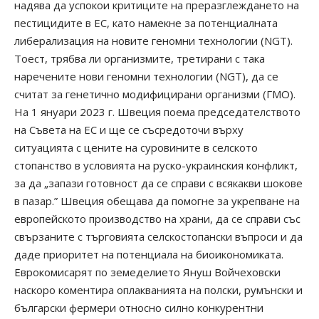
надява да успокои критиците на преразглеждането на
пестицидите в ЕС, като намекне за потенциалната
либерализация на новите геномни технологии (NGT).
Тоест, трябва ли организмите, третирани с така
наречените нови геномни технологии (NGT), да се
считат за генетично модифицирани организми (ГМО).
На 1 януари 2023 г. Швеция поема председателството
на Съвета на ЕС и ще се съсредоточи върху
ситуацията с цените на суровините в селското
стопанство в условията на руско-украинския конфликт,
за да „запази готовност да се справи с всякакви шокове
в пазар.” Швеция обещава да помогне за укрепване на
европейското производство на храни, да се справи със
свързаните с търговията селскостопански въпроси и да
даде приоритет на потенциала на биоикономиката.
Еврокомисарят по земеделието Януш Войчеховски
наскоро коментира оплакванията на полски, румънски и
български фермери относно силно конкурентни