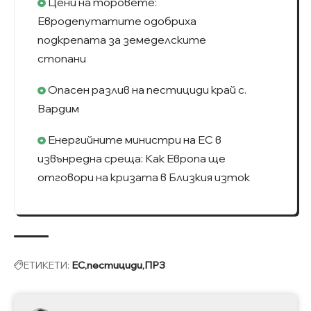
Цени на торовете:
Евродепутатите одобриха
подкрепата за земеделските
стопани
Опасен разлив на пестициди край с.
Вардим
Енергийните министри на ЕС в
извънредна среща: Как Европа ще
отговори на кризата в Близкия изток
ЕТИКЕТИ:
ЕС
пестициди
ПРЗ