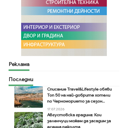
Реклама
Последни
Списание Travel&Lifestyle обяви
Топ 50 на най-добрите хотели
по Черноморието за сезон...
17.07.2026
Августовска градина: Кои
зеленчуци можем да засадим за
есенна реколта