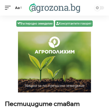
Aa
Въглеродно земеделие
Консултантите говорят
Пестицидите стават