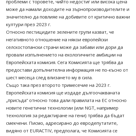
проблеми с торовете, чийто недостиг или висока цена
може да намали доходите на зърнопроизводителите и
значително да повлияе на добивите от критично важни
култури през 2023 г.
Относно пестицидите зелените групи казват, че
негативното отношение на някои европейски
селскостопански страни може да забави или дори да
провали изпълнението на екологичните амбиции на
Европейската комисия. Сега Комисията ще трябва да
предостави допълнителна информация не по-късно от
шест месеца след влизането му в сила.
Също така през второто тримесечие на 2023 г.
Европейската комисия ще издаде дългоочакваната
„присъда“ относно това дали правилата на ЕС относно
новите генетични технологии (или NGT, например
технология за редактиране на гени) трябва да бъдат
смекчени. Писмо, адресирано до евродепутатите,
видяно от EURACTIV, предполага, че Комисията се