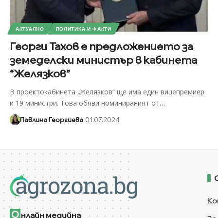
АКТУАЛНО
ПОЛИТИКА И ФАКТИ
Георги Тахов е предложението за
земеделски министър в кабинета
“Желязков”
В проектокабинета „Желязков“ ще има един вицепремиер
и 19 министри. Това обяви номинираният от
…
Павлина Георгиева
01.07.2024
Ко
О
нлайн медийна