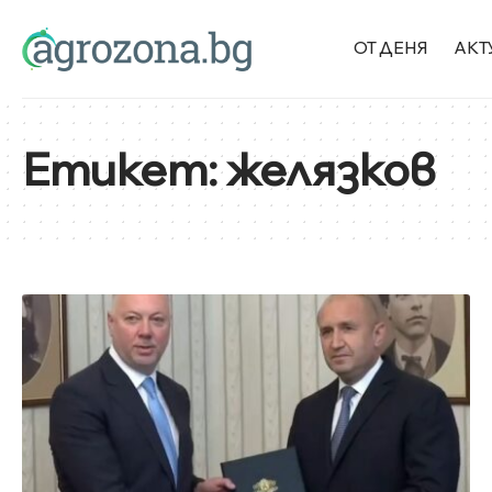
ОТ ДЕНЯ
АКТ
Етикет:
желязков