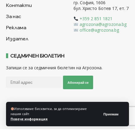
гр. София, 1606
Контакти
бул. Христо Ботев 17, ет. 7
За нас
+359 2 851 1821
agrozona@agrozona.bg
Реклама
office@agrozona.bg
Издател
СЕДМИЧЕН БЮЛЕТИН
Запиши се за седмичния бюлетин на Агрозона.
Абонирай се
Последвайте ни
Използваме бисквитки, за да оптимизираме
нашия сайт.
Приемам
Повече информация
Общи условия
Политика за използване на “Бисквитки”
Политика за защита на личните данни