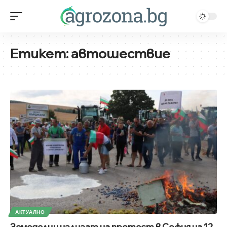
Етикет:
автошествие
АКТУАЛНО
Земеделци излизат на протест в София на 12