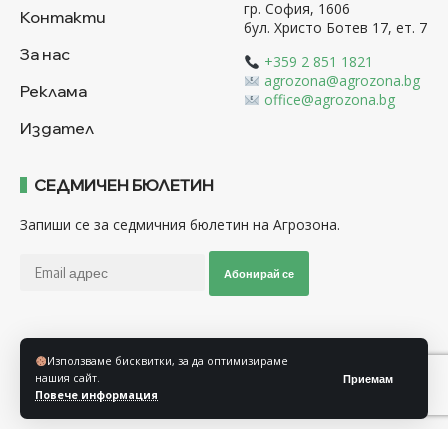
гр. София, 1606
Контакти
бул. Христо Ботев 17, ет. 7
За нас
+359 2 851 1821
agrozona@agrozona.bg
Реклама
office@agrozona.bg
Издател
СЕДМИЧЕН БЮЛЕТИН
Запиши се за седмичния бюлетин на Агрозона.
Абонирай се
Последвайте ни
Използваме бисквитки, за да оптимизираме
нашия сайт.
Приемам
Повече информация
Общи условия
Политика за използване на “Бисквитки”
Политика за защита на личните данни