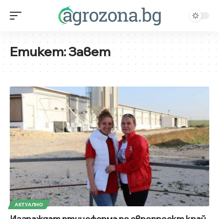
Етикет:
Завет
АКТУАЛНО
Изграждат птицеферма по европроект край