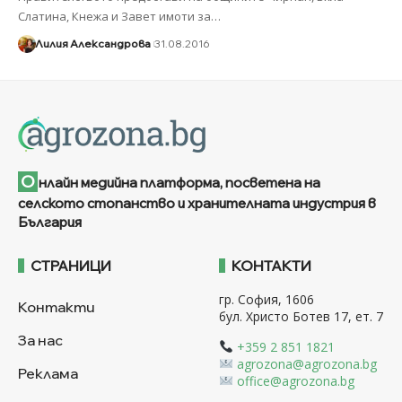
Слатина, Кнежа и Завет имоти за
…
Лилия Александрова
31.08.2016
О
нлайн медийна платформа, посветена на
селското стопанство и хранителната индустрия в
България
СТРАНИЦИ
КОНТАКТИ
гр. София, 1606
Контакти
бул. Христо Ботев 17, ет. 7
За нас
+359 2 851 1821
agrozona@agrozona.bg
Реклама
office@agrozona.bg