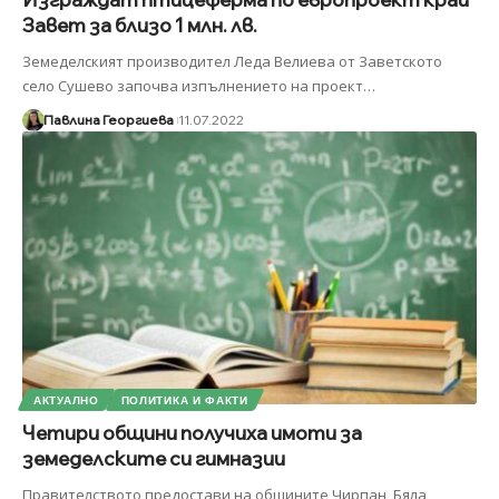
Завет за близо 1 млн. лв.
Земеделският производител Леда Велиева от Заветското
село Сушево започва изпълнението на проект
…
Павлина Георгиева
11.07.2022
АКТУАЛНО
ПОЛИТИКА И ФАКТИ
Четири общини получиха имоти за
земеделските си гимназии
Правителството предостави на общините Чирпан, Бяла