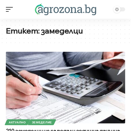
Етикет:
замеделци
АКТУАЛНО
ЗЕМЕДЕЛИЕ
210 земеделци не са подали годишна данъчна