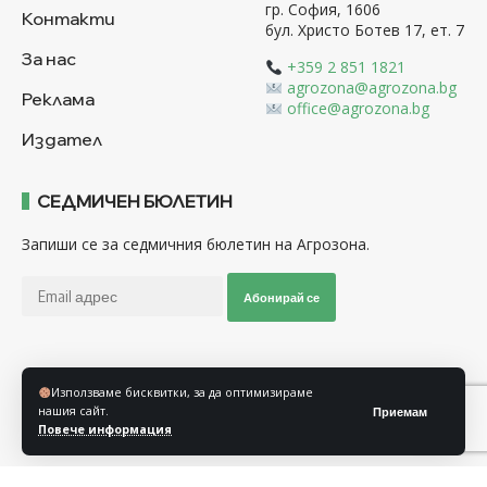
гр. София, 1606
Контакти
бул. Христо Ботев 17, ет. 7
За нас
+359 2 851 1821
agrozona@agrozona.bg
Реклама
office@agrozona.bg
Издател
СЕДМИЧЕН БЮЛЕТИН
Запиши се за седмичния бюлетин на Агрозона.
Абонирай се
Последвайте ни
Използваме бисквитки, за да оптимизираме
нашия сайт.
Приемам
Повече информация
Общи условия
Политика за използване на “Бисквитки”
Политика за защита на личните данни