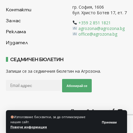
гр. София, 1606
Контакти
бул. Христо Ботев 17, ет. 7
За нас
+359 2 851 1821
agrozona@agrozona.bg
Реклама
office@agrozona.bg
Издател
СЕДМИЧЕН БЮЛЕТИН
Запиши се за седмичния бюлетин на Агрозона.
Абонирай се
Последвайте ни
Използваме бисквитки, за да оптимизираме
нашия сайт.
Приемам
Общи условия
Политика за използване на “Бисквитки”
Повече информация