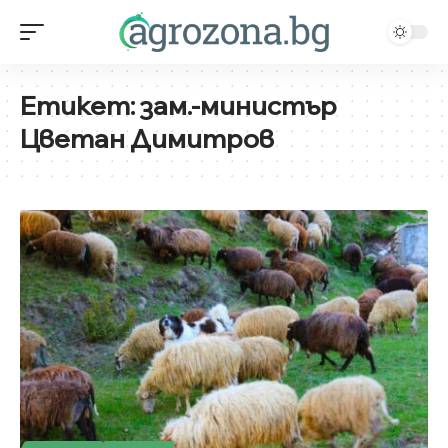
Етикет:
зам.-министър
Цветан Димитров