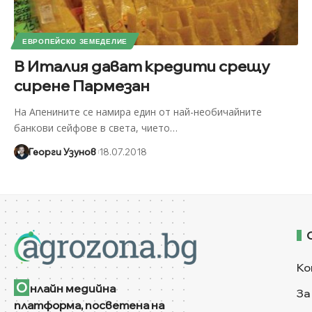
ЕВРОПЕЙСКО ЗЕМЕДЕЛИЕ
В Италия дават кредити срещу
сирене Пармезан
На Апенините се намира един от най-необичайните
банкови сейфове в света, чието
…
Георги Узунов
18.07.2018
Ко
О
нлайн медийна
За
платформа, посветена на