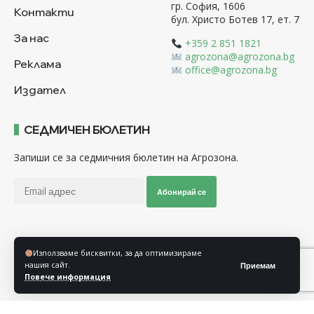
гр. София, 1606
Контакти
бул. Христо Ботев 17, ет. 7
За нас
+359 2 851 1821
agrozona@agrozona.bg
Реклама
office@agrozona.bg
Издател
СЕДМИЧЕН БЮЛЕТИН
Запиши се за седмичния бюлетин на Агрозона.
Абонирай се
Последвайте ни
Използваме бисквитки, за да оптимизираме
нашия сайт.
Приемам
Повече информация
Общи условия
Политика за използване на “Бисквитки”
Политика за защита на личните данни