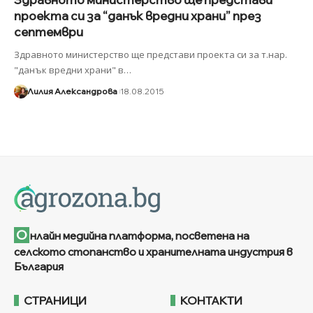
проекта си за “данък вредни храни” през
септември
Здравното министерство ще представи проекта си за т.нар.
"данък вредни храни" в
…
Лилия Александрова
18.08.2015
О
нлайн медийна платформа, посветена на
селското стопанство и хранителната индустрия в
България
СТРАНИЦИ
КОНТАКТИ