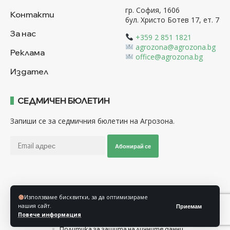
гр. София, 1606
Контакти
бул. Христо Ботев 17, ет. 7
За нас
+359 2 851 1821
agrozona@agrozona.bg
Реклама
office@agrozona.bg
Издател
СЕДМИЧЕН БЮЛЕТИН
Запиши се за седмичния бюлетин на Агрозона.
Абонирай се
Последвайте ни
Използваме бисквитки, за да оптимизираме
нашия сайт.
Приемам
Повече информация
Общи условия
Политика за използване на “Бисквитки”
Политика за защита на личните данни