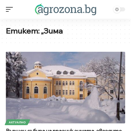
Етикет:
„Зима
АКТУАЛНО
Вършец събира на празник зимата, звездите