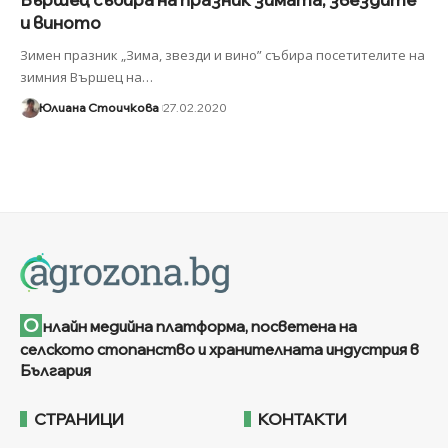
и виното
Зимен празник „Зима, звезди и вино” събира посетителите на
зимния Вършец на
…
Юлиана Стоичкова
27.02.2020
О
нлайн медийна платформа, посветена на
селското стопанство и хранителната индустрия в
България
СТРАНИЦИ
КОНТАКТИ