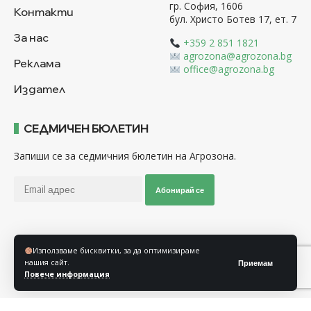
гр. София, 1606
Контакти
бул. Христо Ботев 17, ет. 7
За нас
+359 2 851 1821
agrozona@agrozona.bg
Реклама
office@agrozona.bg
Издател
СЕДМИЧЕН БЮЛЕТИН
Запиши се за седмичния бюлетин на Агрозона.
Абонирай се
Последвайте ни
Използваме бисквитки, за да оптимизираме
нашия сайт.
Приемам
Повече информация
Общи условия
Политика за използване на “Бисквитки”
Политика за защита на личните данни