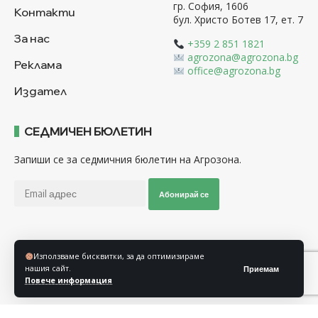
гр. София, 1606
Контакти
бул. Христо Ботев 17, ет. 7
За нас
+359 2 851 1821
agrozona@agrozona.bg
Реклама
office@agrozona.bg
Издател
СЕДМИЧЕН БЮЛЕТИН
Запиши се за седмичния бюлетин на Агрозона.
Абонирай се
Последвайте ни
Използваме бисквитки, за да оптимизираме
нашия сайт.
Приемам
Повече информация
Общи условия
Политика за използване на “Бисквитки”
Политика за защита на личните данни