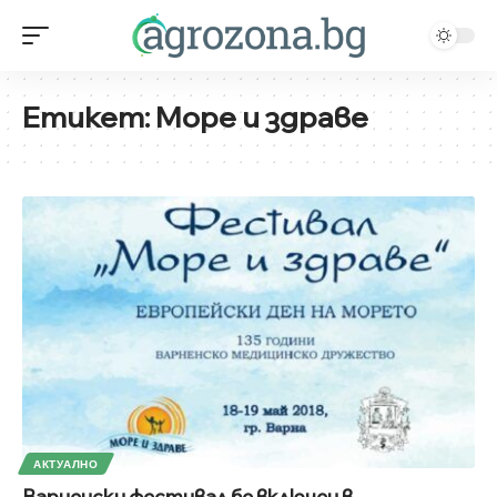
Етикет:
Море и здраве
АКТУАЛНО
Варненски фестивал бе включен в