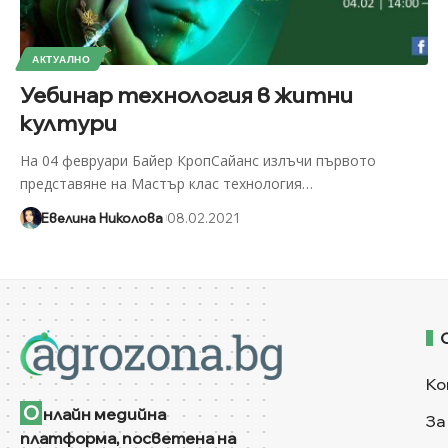
АКТУАЛНО
Уебинар технология в житни
култури
На 04 февруари Байер КропСайанс излъчи първото
представяне на Мастър клас технология
…
Евелина Николова
08.02.2021
Ко
О
нлайн медийна
За
платформа, посветена на