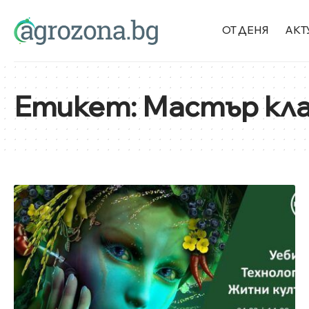
ОТ ДЕНЯ
АКТ
Етикет:
Мастър кл