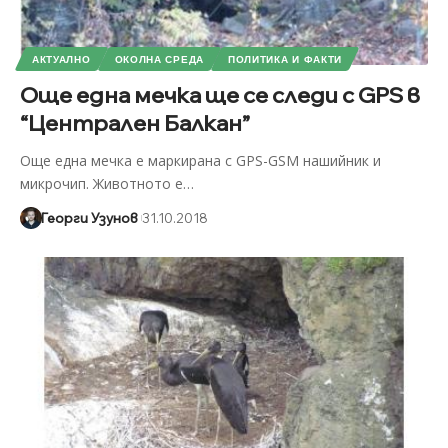
АКТУАЛНО
ОКОЛНА СРЕДА
ПОЛИТИКА И ФАКТИ
Още една мечка ще се следи с GPS в
“Централен Балкан”
Още една мечка е маркирана с GPS-GSM нашийник и
микрочип. Животното е
…
Георги Узунов
31.10.2018