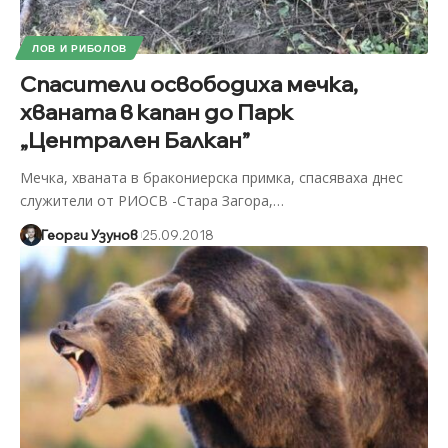
ЛОВ И РИБОЛОВ
Спасители освободиха мечка,
хваната в капан до Парк
„Централен Балкан”
Мечка, хваната в бракониерска примка, спасяваха днес
служители от РИОСВ -Стара Загора,
…
Георги Узунов
25.09.2018