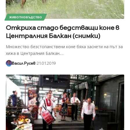
ЖИВОТНОВЪДСТВО
Откриха стадо бедстващи коне в
Централния Балкан (снимки)
Множество безстопанствени коне бяха заснети на път за
хижа в Централния Балкан.
…
Васил Русев
21.01.2019