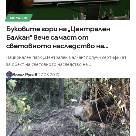
АКТУАЛНО
Буковите гори на „Централен
Балкан“ вече са част от
световното наследство на...
Национален парк „Централен Балкан“ получи сертификат
за обект на световното наследство на
…
Васил Русев
27.03.2019