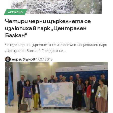
АКТУАЛНО
Четири черни щъркелчета се
излюпиха в парк „Централен
Балкан“
Четири черни щъркелчета се излюпиха в Национален парк
„Централен Балкан“. Гнездото се
…
Георги Узунов
17.07.2018