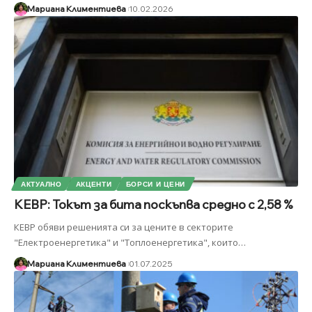
Мариана Климентиева
10.02.2026
АКТУАЛНО
АКЦЕНТИ
БОРСИ И ЦЕНИ
КЕВР: Токът за бита поскъпва средно с 2,58 %
КЕВР обяви решенията си за цените в секторите
"Електроенергетика" и "Топлоенергетика", които
…
Мариана Климентиева
01.07.2025