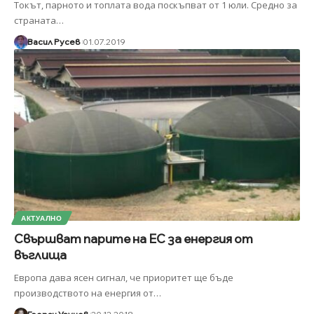
Токът, парното и топлата вода поскъпват от 1 юли. Средно за
страната
…
Васил Русев
01.07.2019
АКТУАЛНО
Свършват парите на ЕС за енергия от
въглища
Европа дава ясен сигнал, че приоритет ще бъде
производството на енергия от
…