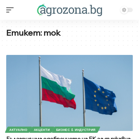
Етикет:
ток
АКТУАЛНО
АКЦЕНТИ
БИЗНЕС & ИНДУСТРИЯ
България има одобрението на ЕК за държавна