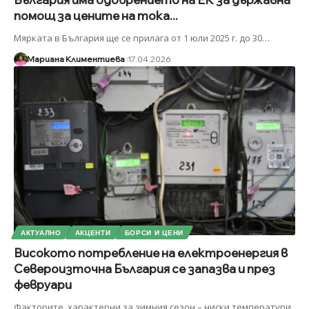
помощ за цените на тока...
Мярката в България ще се прилага от 1 юли 2025 г. до 30
…
Мариана Климентиева
17.04.2026
АКТУАЛНО
АКЦЕНТИ
БОРСИ И ЦЕНИ
Високото потребление на електроенергия в
Североизточна България се запазва и през
февруари
Факторите, характерни за зимния сезон – ниски температури