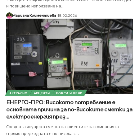
и повишено използване на
…
Мариана Климентиева
18.02.2026
АКТУАЛНО
АКЦЕНТИ
БОРСИ И ЦЕНИ
ЕНЕРГО-ПРО: Високото потребление е
основната причина за по-високите сметки за
електроенергия през...
Средната януарска сметка на клиентите на компанията
спрямо предходната е по-висока с
…