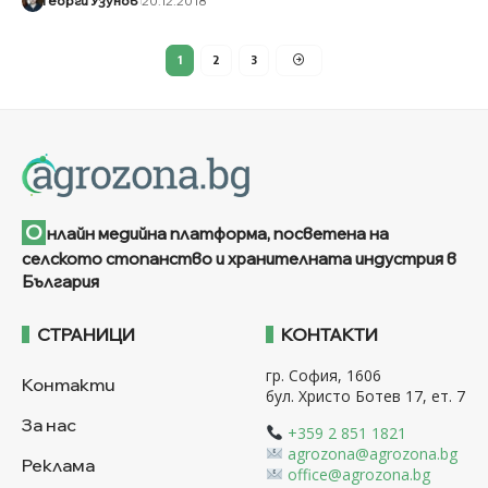
Георги Узунов
20.12.2018
1
2
3
О
нлайн медийна платформа, посветена на
селското стопанство и хранителната индустрия в
България
СТРАНИЦИ
КОНТАКТИ
гр. София, 1606
Контакти
бул. Христо Ботев 17, ет. 7
За нас
+359 2 851 1821
agrozona@agrozona.bg
Реклама
office@agrozona.bg