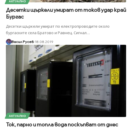
АКТУАЛНО
Десетки щъркели умират от токов удар край
Бургас
Десетки щъркели умират по електропроводите около
бургаските села Братово и Равнец. Сигнал
…
Васил Русев
18.08.2019
АКТУАЛНО
Ток, парно и топла вода поскъпват от днес