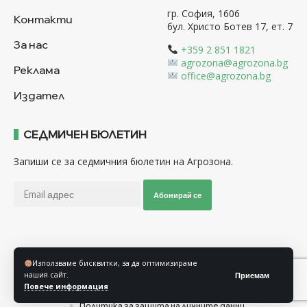
гр. София, 1606
Контакти
бул. Христо Ботев 17, ет. 7
За нас
+359 2 851 1821
agrozona@agrozona.bg
Реклама
office@agrozona.bg
Издател
СЕДМИЧЕН БЮЛЕТИН
Запиши се за седмичния бюлетин на Агрозона.
Абонирай се
Последвайте ни
Използваме бисквитки, за да оптимизираме
нашия сайт.
Приемам
Повече информация
Общи условия
Политика за използване на “Бисквитки”
Политика за защита на личните данни