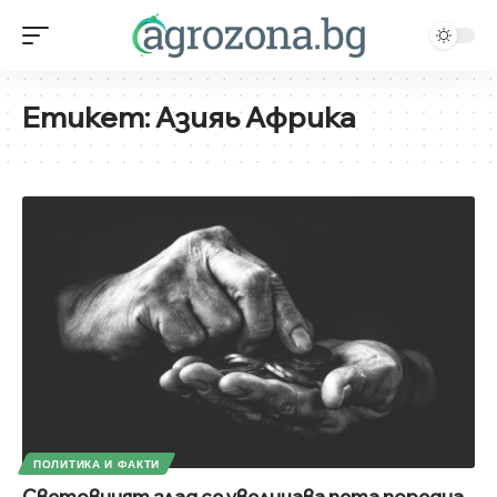
Етикет:
Азияь Африка
ПОЛИТИКА И ФАКТИ
Световният глад се увеличава пета поредна