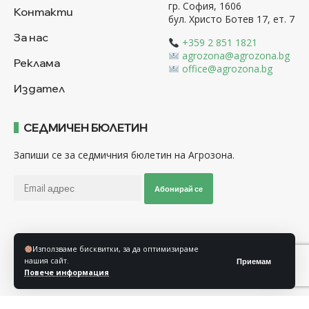
гр. София, 1606
Контакти
бул. Христо Ботев 17, ет. 7
За нас
+359 2 851 1821
agrozona@agrozona.bg
Реклама
office@agrozona.bg
Издател
СЕДМИЧЕН БЮЛЕТИН
Запиши се за седмичния бюлетин на Агрозона.
Абонирай се
Последвайте ни
Използваме бисквитки, за да оптимизираме
нашия сайт.
Приемам
Повече информация
Общи условия
Политика за използване на “Бисквитки”
Политика за защита на личните данни