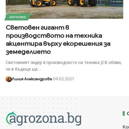
АКТУАЛНО
Световен гигант в
производството на техника
акцентира върху екорешения за
земеделието
Световният лидер в производсвото на техника JCB обяви,
че в бъдеще ще
…
Лилия Александрова
09.02.2021
Ко