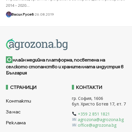
2014 – 2020
…
Васил Русев
26.08.2019
О
нлайн медийна платформа, посветена на
селското стопанство и хранителната индустрия в
България
СТРАНИЦИ
КОНТАКТИ
гр. София, 1606
Контакти
бул. Христо Ботев 17, ет. 7
За нас
+359 2 851 1821
agrozona@agrozona.bg
Реклама
office@agrozona.bg