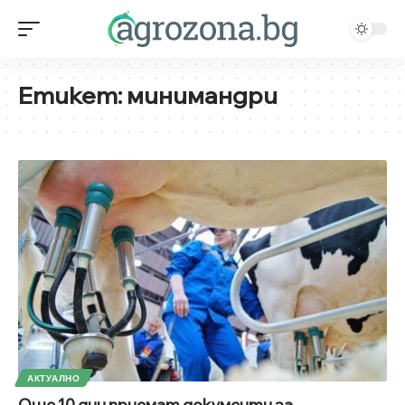
Етикет:
минимандри
АКТУАЛНО
Още 10 дни приемат документи за