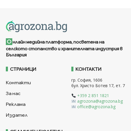
О
нлайн медийна платформа, посветена на
селското стопанство и хранителната индустрия в
България
СТРАНИЦИ
КОНТАКТИ
гр. София, 1606
Контакти
бул. Христо Ботев 17, ет. 7
За нас
+359 2 851 1821
agrozona@agrozona.bg
Реклама
office@agrozona.bg
Издател