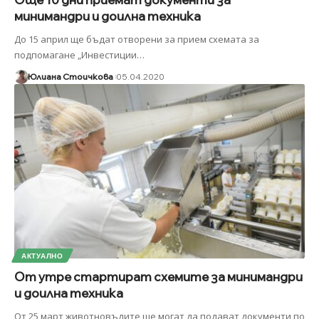
минимандри и доилна техника
До 15 април ще бъдат отворени за прием схемата за
подпомагане „Инвестиции
…
Юлиана Стоичкова
05.04.2020
АКТУАЛНО
От утре стартират схемите за минимандри
и доилна техника
От 25 март животновъдите ще могат да подават документи по