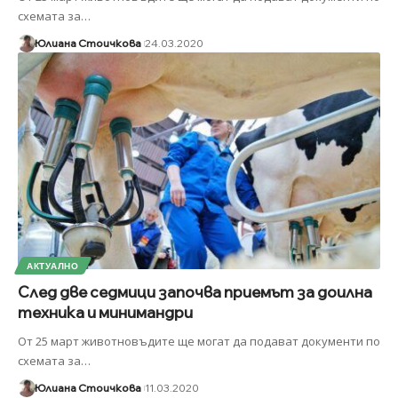
схемата за
…
Юлиана Стоичкова
24.03.2020
АКТУАЛНО
След две седмици започва приемът за доилна
техника и минимандри
От 25 март животновъдите ще могат да подават документи по
схемата за
…
Юлиана Стоичкова
11.03.2020