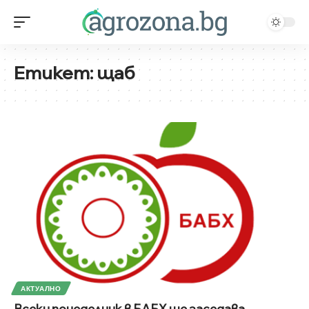
Етикет:
щаб
АКТУАЛНО
Всеки понеделник в БАБХ ще заседава