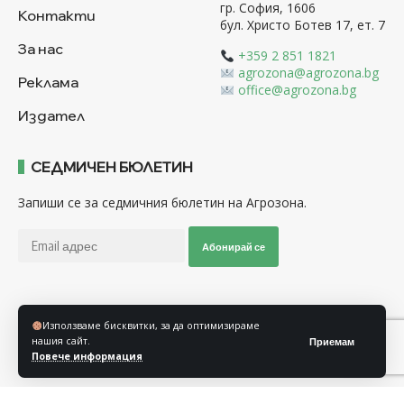
гр. София, 1606
Контакти
бул. Христо Ботев 17, ет. 7
За нас
+359 2 851 1821
agrozona@agrozona.bg
Реклама
office@agrozona.bg
Издател
СЕДМИЧЕН БЮЛЕТИН
Запиши се за седмичния бюлетин на Агрозона.
Абонирай се
Последвайте ни
Използваме бисквитки, за да оптимизираме
нашия сайт.
Приемам
Повече информация
Общи условия
Политика за използване на “Бисквитки”
Политика за защита на личните данни