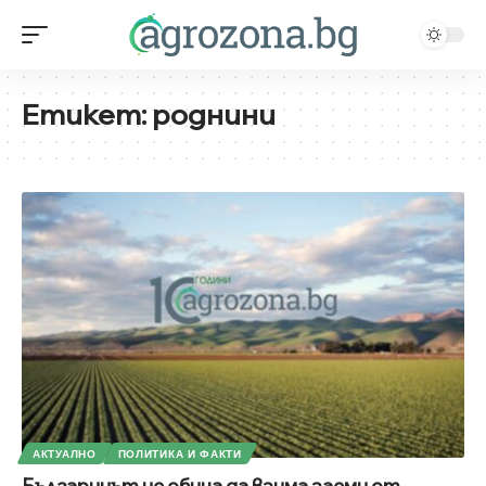
Етикет:
роднини
АКТУАЛНО
ПОЛИТИКА И ФАКТИ
Българинът не обича да взима заеми от