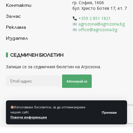
гр. София, 1606
Контакти
бул. Христо Ботев 17, ет. 7
За нас
+359 2 851 1821
agrozona@agrozona.bg
Реклама
office@agrozona.bg
Издател
СЕДМИЧЕН БЮЛЕТИН
Запиши се за седмичния бюлетин на Агрозона.
Абонирай се
Последвайте ни
Използваме бисквитки, за да оптимизираме
нашия сайт.
Приемам
Повече информация
Общи условия
Политика за използване на “Бисквитки”
Политика за защита на личните данни